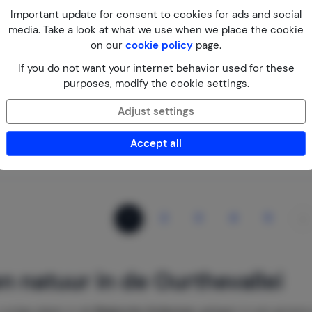
Important update for consent to cookies for ads and social
media. Take a look at what we use when we place the cookie
on our
cookie policy
page.
8.9
Chalet Barvaux
If you do not want your internet behavior used for these
purposes, modify the cookie settings.
x
Belgium
Ardennes
Barvaux-sur-Ourt
12
reviews
1-5
3
2
1
Adjust settings
€ 132,-
Nightly rate from
Per week (7 nights): € 495,-
Accept all
1
2
3
4
5
»
en natuur in de Ourthevallei
ustige plaats in de
Belgische Ardennen
, gelegen in een groene